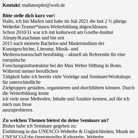
Kontakt
: mallatoepfer@web.de
Bitte stelle dich kurz vor!
Hallo, ich bin Marlen und habe im Juli 2021 die fast 2 ½ jährige
Welterbe-Teamer*innen-Weiterbildung abgeschlossen.
Schon 2010/11 war ich mit kulturweit am Goethe-Institut
Almaty/Kasachstan und bin seit
2015 nach meinem Bachelor-und Masterstudium der
Kunstgeschichte, Literatur, Musik- und
Medienwissenschaft berufstätig – aktuell als Referentin für eine
europäische
Forschungsinfrastruktur bei der Max Weber Stiftung in Bonn.
Während meiner beruflichen
Tätigkeit habe ich bereits viele Vorträge und Seminare/Workshops
für unterschiedliche
Zielgruppen gestalten, organisieren und durchführen können. Durch
die Weiterbildung lernte
ich viele neue Methoden, Inhalte und Ansätze kennen, auf die ich
mich nun freue
auszuprobieren.
Zu welchen Themen bietest du deine Seminare an?
Bisher habe ich Seminare gegeben zu:
Einführung in das UNESCO-Welterbe & Ungleichheiten, Musik im
UNESCO-Erbe (immaterielles Kulturerbe, Welterbe,