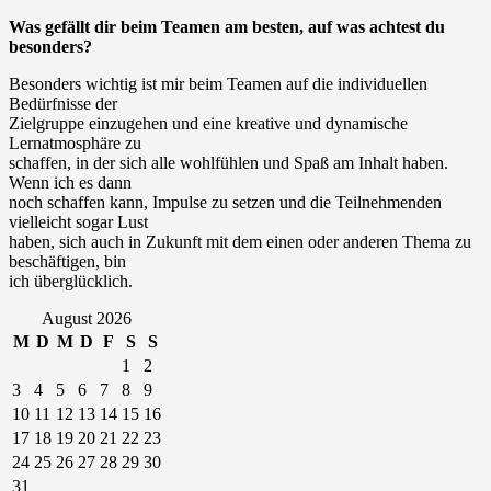
Was gefällt dir beim Teamen am besten, auf was achtest du
besonders?
Besonders wichtig ist mir beim Teamen auf die individuellen
Bedürfnisse der
Zielgruppe einzugehen und eine kreative und dynamische
Lernatmosphäre zu
schaffen, in der sich alle wohlfühlen und Spaß am Inhalt haben.
Wenn ich es dann
noch schaffen kann, Impulse zu setzen und die Teilnehmenden
vielleicht sogar Lust
haben, sich auch in Zukunft mit dem einen oder anderen Thema zu
beschäftigen, bin
ich überglücklich.
August 2026
M
D
M
D
F
S
S
1
2
3
4
5
6
7
8
9
10
11
12
13
14
15
16
17
18
19
20
21
22
23
24
25
26
27
28
29
30
31