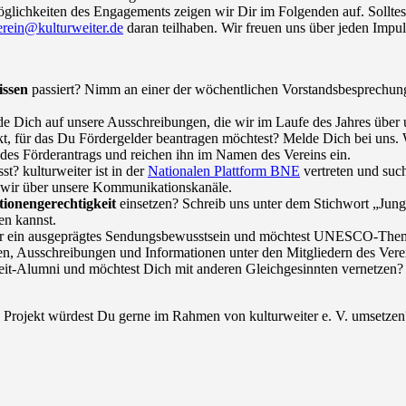
Möglichkeiten des Engagements zeigen wir Dir im Folgenden auf. Sollte
erein@kulturweiter.de
daran teilhaben. Wir freuen uns über jeden Impul
issen
passiert? Nimm an einer der wöchentlichen Vorstandsbesprechunge
 Dich auf unsere Ausschreibungen, die wir im Laufe des Jahres über
kt, für das Du Fördergelder beantragen möchtest? Melde Dich bei uns. W
g des Förderantrags und reichen ihn im Namen des Vereins ein.
t? kulturweiter ist in der
Nationalen Plattform BNE
vertreten und such
n wir über unsere Kommunikationskanäle.
ionengerechtigkeit
einsetzen? Schreib uns unter dem Stichwort „Jun
en kannst.
ber ein ausgeprägtes Sendungsbewusstsein und möchtest UNESCO-Theme
n, Ausschreibungen und Informationen unter den Mitgliedern des Vere
eit-Alumni und möchtest Dich mit anderen Gleichgesinnten vernetzen? 
rojekt würdest Du gerne im Rahmen von kulturweiter e. V. umsetzen? 