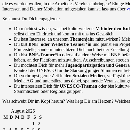
die es werden wollen, in die Arbeit des Vereins einbringen? Einige 
Interessen und Deiner Motivation mitgestalten kannst, lass uns über
v
So kannst Du Dich engagieren:
Du möchtest wissen, was bei kulturweiter e. V.
hinter den Kul
selbst einen Eindruck und komm mit uns ins Gespräch.
Du hast Interesse, an unserem
Themenjahr
mitzuwirken? Melde
Du bist
BNE- oder Welterbe-Teamer*in
und planst ein Proje
Förderstelle, sondern unterstützen Dich auch bei der Erstellun
Du bist
BNE-Teamer*in
oder auf andere Weise mit BNE befass
haben, an der Plattform mitzuwirken. Ausschreibungen streue
Du möchtest Dich für mehr
Jugendpartizipation und Generat
Kontext der UNESCO für die Stärkung junger Stimmen eintret
Du verbringst gerne Zeit in den
Sozialen Medien
, verfügst ü
Media AG und unterstütze uns dabei, spannende Veranstaltunge
Du interessierst Dich für
UNESCO-Themen
oder bist kulturw
Stammtischen oder Regionalgruppen.
Was schwebt Dir im Kopf herum? Was liegt Dir am Herzen? Welches P
August 2026
M
D
M
D
F
S
S
1
2
3
4
5
6
7
8
9